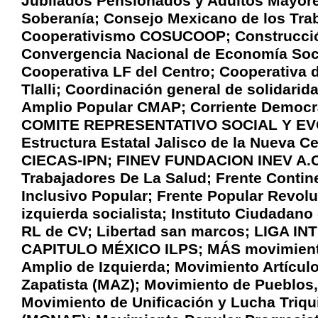
Jubilados Pensionados y Adultos Mayore
Soberanía; Consejo Mexicano de los Trab
Cooperativismo COSUCOOP; Construcció
Convergencia Nacional de Economía Soci
Cooperativa LF del Centro; Cooperativa 
Tlalli; Coordinación general de solidari
Amplio Popular CMAP; Corriente Democr
COMITE REPRESENTATIVO SOCIAL Y EVOLU
Estructura Estatal Jalisco de la Nueva Ce
CIECAS-IPN; FINEV FUNDACION INEV A.C
Trabajadores De La Salud; Frente Contin
Inclusivo Popular; Frente Popular Revol
izquierda socialista; Instituto Ciudada
RL de CV; Libertad san marcos; LIGA
CAPITULO MÉXICO ILPS; MÁS movimiento
Amplio de Izquierda; Movimiento Artícu
Zapatista (MAZ); Movimiento de Pueblos
Movimiento de Unificación y Lucha Triq